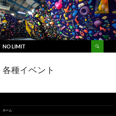
検
NO LIMIT
索
コ
ン
テ
各種イベント
ン
ツ
へ
ス
キ
ッ
プ
ホーム