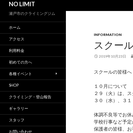
NO LIMIT
索
瀬戸市のクライミングジム
ホーム
INFORMATION
アクセス
スクー
利用料金
2019年10月23日
初めての方へ
スクールの皆様へ
各種イベント
SHOP
１０月について
２９（火）は、ス
クライミング・登山報告
３０（水）、３１
ギャラリー
体調不良等でお休
スタッフ
学校行事など予定
保護者の皆様、お
お問い合わせ