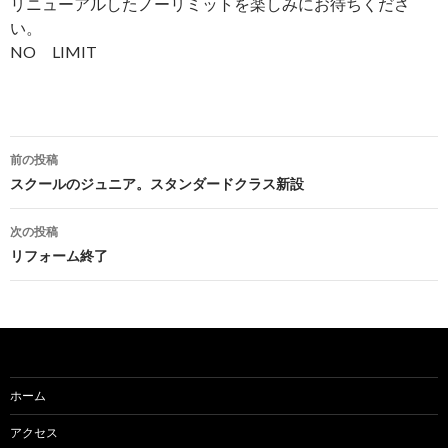
リニューアルしたノーリミットを楽しみにお待ちくださ
い。
NO LIMIT
投
前の投稿
稿
スクールのジュニア。スタンダードクラス新設
ナ
次の投稿
ビ
リフォーム終了
ゲ
ー
シ
ョ
ホーム
ン
アクセス