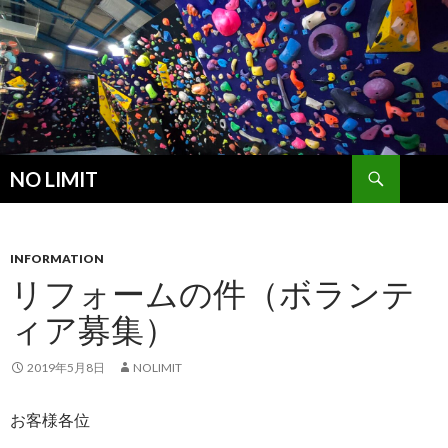
検
NO LIMIT
索
コ
ン
テ
ン
INFORMATION
ツ
リフォームの件（ボランテ
へ
ィア募集）
ス
キ
ッ
2019年5月8日
NOLIMIT
プ
お客様各位