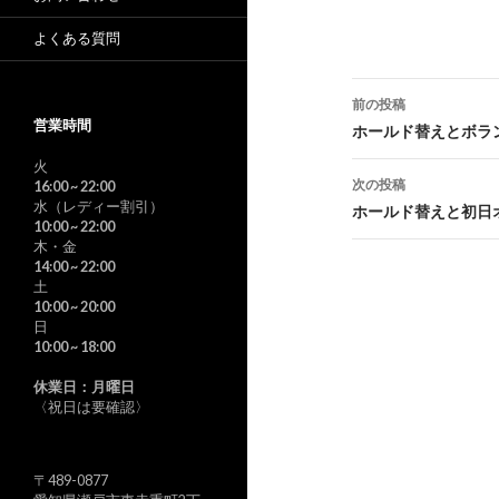
よくある質問
投
前の投稿
営業時間
稿
ホールド替えとボラ
ナ
火
次の投稿
16:00
~ 22:00
ビ
水（レディー割引）
ホールド替えと初日
10:00
~ 22:00
ゲ
木・金
14:00
~ 22:00
ー
土
10:00
~ 20:00
シ
日
10:00
~ 18:00
ョ
休業日：月曜日
ン
〈祝日は要確認〉
〒489-0877