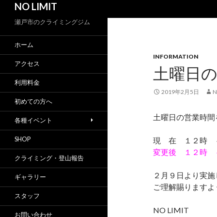
NO LIMIT
索
瀬戸市のクライミングジム
ホーム
INFORMATION
アクセス
土曜日
利用料金
2019年2月5日
N
初めての方へ
土曜日の営業時間
各種イベント
SHOP
現 在 １２時 
変更後 １２時 
クライミング・登山報告
２月９日より実施
ギャラリー
ご理解賜りますよ
スタッフ
NO LIMIT
お問い合わせ