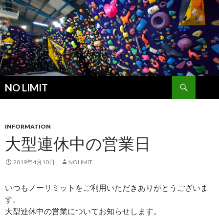
検
NO LIMIT
索
コ
ン
テ
ン
INFORMATION
ツ
大型連休中の営業日
へ
ス
2019年4月10日
NOLIMIT
キ
ッ
いつもノーリミットをご利用いただきありがとうございま
プ
す。
大型連休中の営業についてお知らせします。