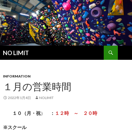
検
NO LIMIT
索
コ
ン
テ
ン
INFORMATION
ツ
１月の営業時間
へ
ス
2022年1月4日
NOLIMIT
キ
ッ
１０（月・
祝
）
：
１２時
～ ２０時
プ
※スクール