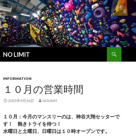
検
NO LIMIT
索
コ
ン
テ
ン
INFORMATION
ツ
１０月の営業時間
へ
ス
2025年9月26日
NOLIMIT
キ
ッ
１０月：今月のマンスリーのは、神谷大翔セッターで
プ
す！ 熱きトライを待つ！
水曜日と土曜日、日曜日は１０時オープンです。