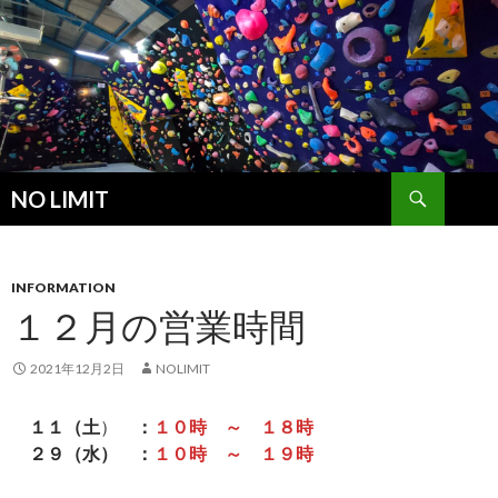
検
NO LIMIT
索
コ
ン
テ
ン
INFORMATION
ツ
１２月の営業時間
へ
ス
2021年12月2日
NOLIMIT
キ
ッ
１１（土
）
：
１０時
～ １８時
プ
２９（水） ：
１０時 ～ １９時