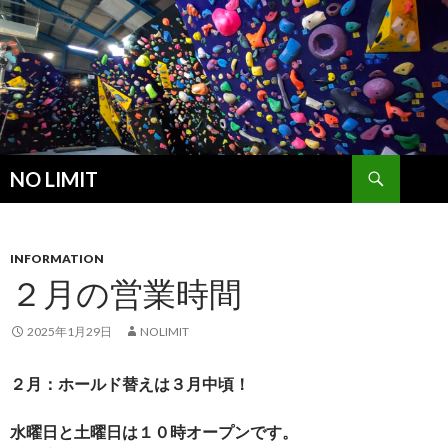
検
NO LIMIT
索
コ
ン
テ
ン
INFORMATION
ツ
２月の営業時間
へ
ス
2025年1月29日
NOLIMIT
キ
ッ
２月：ホールド替えは３月中頃！
プ
水曜日と土曜日は１０時オープンです。