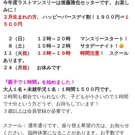
今年度ラストマンスリーは後藤雅也セッターです。 お楽し
みに！
２月生まれの方
、 ハッピーバースデイ割！１９００円⇒
１
５００円
２（日） １２時～２０時 マンスリースタート！
８（土） １０時～２２時 サタデーナイト！
１１（火
祝
）
１３時～１９時 時間注意！
スクール
あります。
２４（月
祝
） お休みです
『親子で１時間』を始めました！
大人１名＋未就学児１名：１時間１５００円です。
２時間も都合でいられない方、子どもが小さいので１時間
で十分という方どうぞ。お待ちしています！
３歳以上は会員登録が必要です。
スクール： 通常通りです。振り替え希望の方は、お知らせ
ください。 臨時休業になることがあります。お手数です