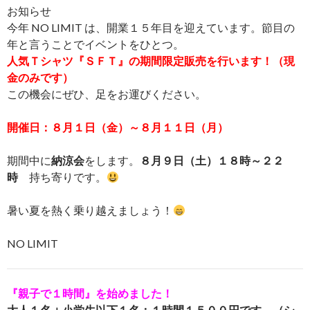
お知らせ
今年 NO LIMIT は、開業１５年目を迎えています。節目の
年と言うことでイベントをひとつ。
人気Ｔシャツ『ＳＦＴ』の期間限定販売を行います！（現
金のみです）
この機会にぜひ、足をお運びください。
開催日：８月１日（金）～８月１１日（月）
期間中に
納涼会
をします。
８月９日（土）１８時～２２
時
持ち寄りです。
暑い夏を熱く乗り越えましょう！
NO LIMIT
『親子で１時間』を始めました！
大人１名＋小学生以下１名：１時間１５００円です。（シ