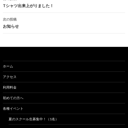
稿
Tシャツ出来上がりました！
ナ
次の投稿
ビ
お知らせ
ゲ
ー
シ
ョ
ホーム
ン
アクセス
利用料金
初めての方へ
各種イベント
夏のスクール生募集中！（1名）