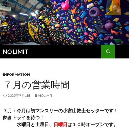
検
NO LIMIT
索
コ
ン
テ
ン
INFORMATION
ツ
７月の営業時間
へ
ス
2025年7月1日
NOLIMIT
キ
ッ
７月：今月は初マンスリーの小宮山敦士セッターです！
プ
熱きトライを待つ！
水曜日と土曜日、
日曜日
は１０時オープンです。