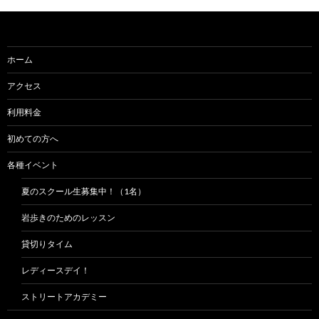
ー
シ
ョ
ホーム
ン
アクセス
利用料金
初めての方へ
各種イベント
夏のスクール生募集中！（1名）
岩歩きのためのレッスン
貸切りタイム
レディースデイ！
ストリートアカデミー