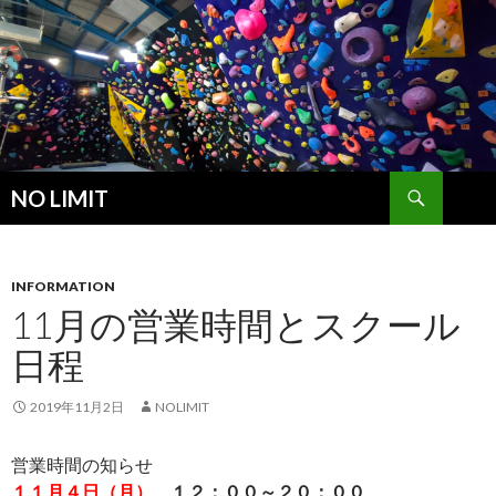
検
NO LIMIT
索
コ
ン
テ
ン
INFORMATION
ツ
11月の営業時間とスクール
へ
日程
ス
キ
ッ
2019年11月2日
NOLIMIT
プ
営業時間の知らせ
１１月４日（月）
１２：００～２０：００