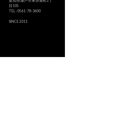
愛知県瀬戸市東赤重町2丁
ン
目105
TEL : 0561-78-3600
SINCE 2011