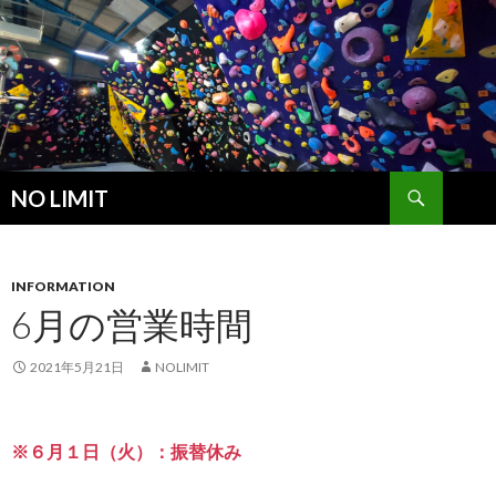
検
NO LIMIT
索
コ
ン
テ
ン
INFORMATION
ツ
6月の営業時間
へ
ス
2021年5月21日
NOLIMIT
キ
ッ
プ
※６月１日（火）：振替休み