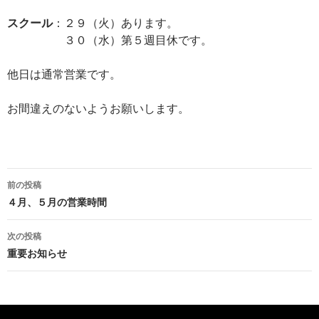
スクール
：２９（火）あります。
３０（水）第５週目休です。
他日は通常営業です。
お間違えのないようお願いします。
投
前の投稿
稿
４月、５月の営業時間
ナ
次の投稿
ビ
重要お知らせ
ゲ
ー