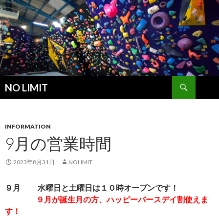
検
NO LIMIT
索
コ
ン
テ
ン
INFORMATION
ツ
9月の営業時間
へ
ス
2023年8月31日
NOLIMIT
キ
ッ
９月 水曜日と土曜日は１０時オープンです！
プ
９月が誕生月の方、ハッピーバースデイ割使えま
す！