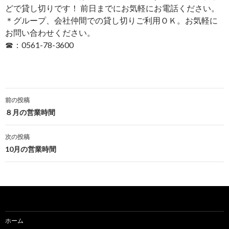
どで貸し切りです！ 前日までにお気軽にお電話ください。
＊グループ、会社仲間での貸し切りご利用ＯＫ。お気軽に
お問い合わせください。
☎：0561-78-3600
投
前の投稿
稿
８月の営業時間
ナ
次の投稿
ビ
10月の営業時間
ゲ
ー
シ
ョ
ホーム