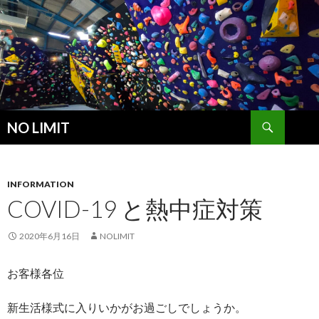
検
NO LIMIT
索
コ
ン
テ
ン
INFORMATION
ツ
COVID-19 と熱中症対策
へ
ス
2020年6月16日
NOLIMIT
キ
ッ
お客様各位
プ
新生活様式に入りいかがお過ごしでしょうか。