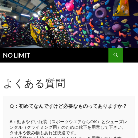
検
NO LIMIT
索
コ
ン
テ
よくある質問
ン
ツ
へ
ス
キ
Q：初めてなんですけど必要なものってありますか？
ッ
プ
A：
動きやすい服装（スポーツウエアならOK）とシューズレ
ンタル（クライミング用）のために靴下を用意して下さい。
タオルや飲み物もあれば快適です。