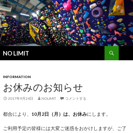
検
NO LIMIT
索
コ
ン
テ
ン
INFORMATION
ツ
お休みのお知らせ
へ
ス
2017年9月24日
NOLIMIT
コメントする
キ
ッ
都合により、
10月2日（月）は、お休み
にします。
プ
ご利用予定の皆様には大変ご迷惑をおかけしますが、ご了