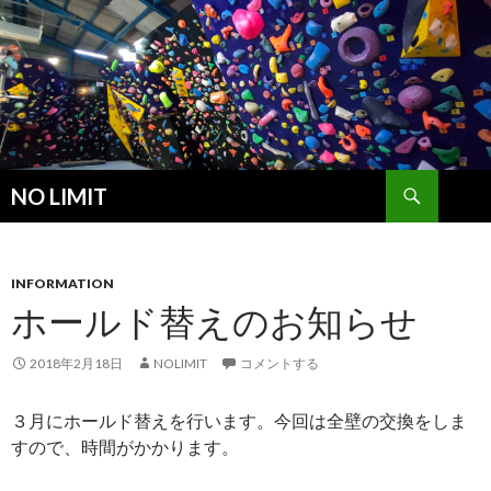
検
NO LIMIT
索
コ
ン
テ
ン
INFORMATION
ツ
ホールド替えのお知らせ
へ
ス
2018年2月18日
NOLIMIT
コメントする
キ
ッ
３月にホールド替えを行います。今回は全壁の交換をしま
プ
すので、時間がかかります。