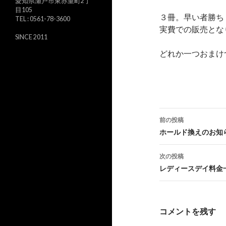
愛知県瀬戸市東赤重町2丁
目105
３冊。早い者勝ち
TEL : 0561-78-3600
実費での販売とな
SINCE 2011
どれか一つおまけ
投
前の投稿
稿
ホールド換えのお知
ナ
次の投稿
ビ
レディースデイ料金
ゲ
ー
コメントを残す
シ