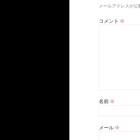
メールアドレスが公
ョ
ン
コメント
※
名前
※
メール
※