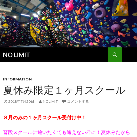
検
NO LIMIT
索
コ
ン
テ
ン
INFORMATION
ツ
夏休み限定１ヶ月スクール
へ
ス
2018年7月20日
NOLIMIT
コメントする
キ
ッ
８月のみの１ヶ月スクール受付け中！
プ
普段スクールに通いたくても通えない君に！夏休みだから