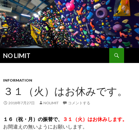
検
NO LIMIT
索
コ
ン
テ
ン
INFORMATION
ツ
３１（火）はお休みです。
へ
ス
2018年7月27日
NOLIMIT
コメントする
キ
ッ
１６（祝・月）の振替で、
３１（火）はお休みします。
プ
お間違えの無いようにお願いします。