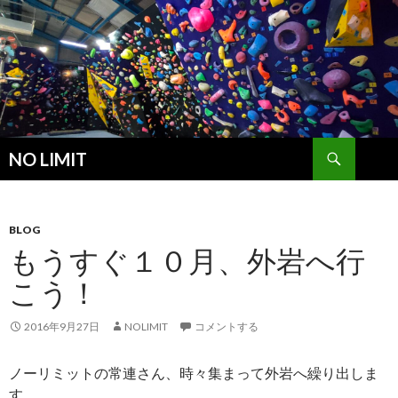
検
NO LIMIT
索
コ
ン
テ
ン
BLOG
ツ
もうすぐ１０月、外岩へ行
へ
こう！
ス
キ
ッ
2016年9月27日
NOLIMIT
コメントする
プ
ノーリミットの常連さん、時々集まって外岩へ繰り出しま
す。