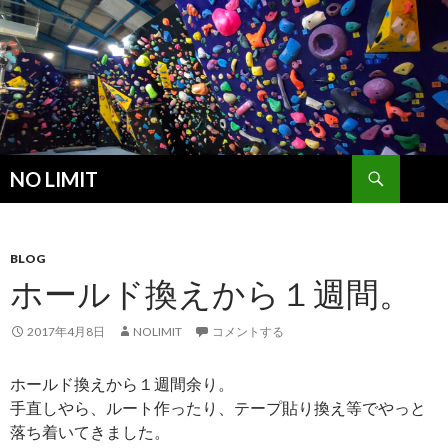
検
NO LIMIT
索
コ
ン
テ
ン
BLOG
ツ
ホールド換えから１週間。
へ
ス
2017年4月8日
NOLIMIT
コメントする
キ
ッ
ホールド換えから１週間余り。
プ
手直しやら、ルート作ったり、テープ貼り換え等でやっと
落ち着いてきました。