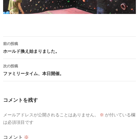
投
前の投稿
稿
ホールド換え始まりました。
ナ
次の投稿
ビ
ファミリータイム、本日開催。
ゲ
ー
コメントを残す
シ
メールアドレスが公開されることはありません。
※
が付いている欄
ョ
は必須項目です
ン
コメント
※