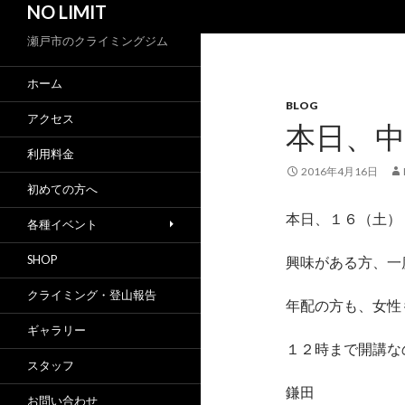
NO LIMIT
索
瀬戸市のクライミングジム
ホーム
BLOG
アクセス
本日、
利用料金
2016年4月16日
初めての方へ
本日、１６（土）
各種イベント
SHOP
興味がある方、一
クライミング・登山報告
年配の方も、女性
ギャラリー
１２時まで開講な
スタッフ
鎌田
お問い合わせ