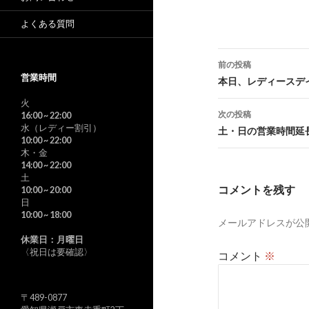
よくある質問
投
前の投稿
営業時間
稿
本日、レディースデ
ナ
火
次の投稿
16:00
~ 22:00
ビ
水（レディー割引）
土・日の営業時間延
10:00
~ 22:00
ゲ
木・金
14:00
~ 22:00
ー
土
コメントを残す
10:00
~ 20:00
シ
日
10:00
~ 18:00
メールアドレスが公
ョ
休業日：月曜日
ン
〈祝日は要確認〉
コメント
※
〒489-0877