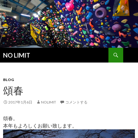
検
NO LIMIT
索
コ
ン
テ
ン
BLOG
ツ
頌春
へ
ス
2017年1月6日
NOLIMIT
コメントする
キ
ッ
頌春。
プ
本年もよろしくお願い致します。