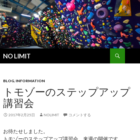
検
NO LIMIT
索
コ
ン
テ
ン
BLOG
,
INFORMATION
ツ
トモゾーのステップアップ
へ
講習会
ス
キ
ッ
2017年2月25日
NOLIMIT
コメントする
プ
お待たせしました。
トモゾーのステップアップ講習会、来週の開催です。