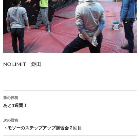
NO LIMIT 鎌田
投
前の投稿
稿
あと1週間！
ナ
次の投稿
ビ
トモゾーのステップアップ講習会２回目
ゲ