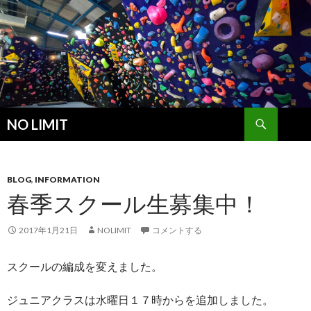
検
NO LIMIT
索
コ
ン
テ
ン
BLOG
,
INFORMATION
ツ
春季スクール生募集中！
へ
ス
2017年1月21日
NOLIMIT
コメントする
キ
ッ
スクールの編成を変えました。
プ
ジュニアクラスは水曜日１７時からを追加しました。