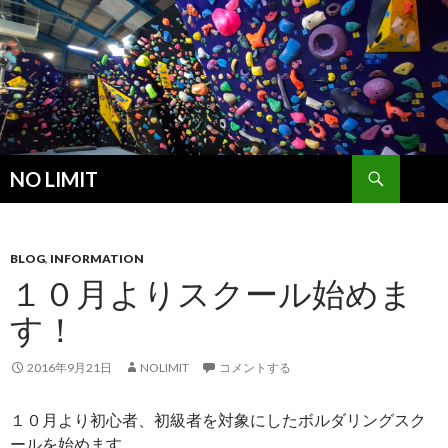
検
NO LIMIT
索
コ
ン
テ
ン
BLOG
,
INFORMATION
ツ
１０月よりスクール始めま
へ
す！
ス
キ
ッ
2016年9月21日
NOLIMIT
コメントする
プ
１０月より初心者、初級者を対象にしたボルダリングスク
ールを始めます。