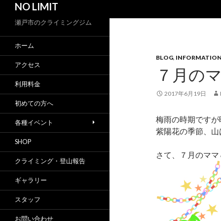
NO LIMIT
索
瀬戸市のクライミングジム
ホーム
BLOG
,
INFORMATIO
アクセス
７月の
利用料金
2017年6月19日
初めての方へ
梅雨の時期ですが
各種イベント
紫陽花の季節、山
SHOP
さて、７月のママ
クライミング・登山報告
ギャラリー
スタッフ
お問い合わせ