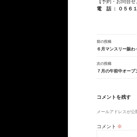
【予約・お問合せ
電 話 ： ０５
投
前の投稿
稿
６月マンスリー賑わ
ナ
次の投稿
ビ
７月の午前中オープン
ゲ
ー
コメントを残す
シ
メールアドレスが公
ョ
ン
コメント
※