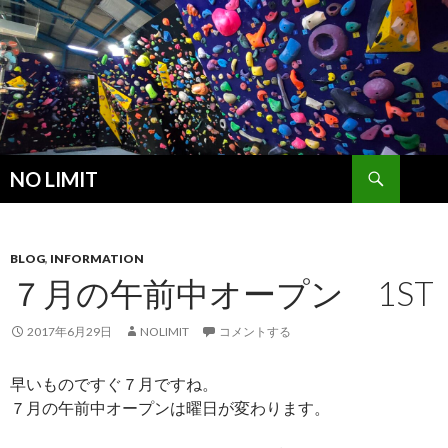
検
NO LIMIT
索
コ
ン
テ
ン
BLOG
,
INFORMATION
ツ
７月の午前中オープン 1ST
へ
ス
2017年6月29日
NOLIMIT
コメントする
キ
ッ
早いものですぐ７月ですね。
プ
７月の午前中オープンは曜日が変わります。