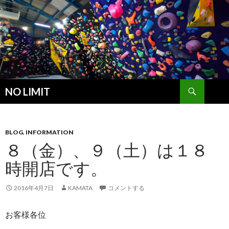
検
NO LIMIT
索
コ
ン
テ
ン
BLOG
,
INFORMATION
ツ
８（金）、９（土）は１８
へ
時開店です。
ス
キ
ッ
2016年4月7日
KAMATA
コメントする
プ
お客様各位