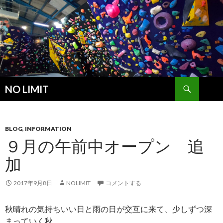
検
NO LIMIT
索
コ
ン
テ
ン
BLOG
,
INFORMATION
ツ
９月の午前中オープン 追
へ
加
ス
キ
ッ
2017年9月8日
NOLIMIT
コメントする
プ
秋晴れの気持ちいい日と雨の日が交互に来て、少しずつ深
まっていく秋。