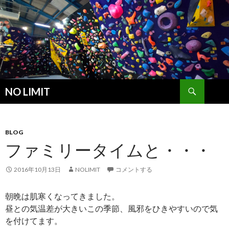
検
NO LIMIT
索
コ
ン
テ
ン
BLOG
ツ
ファミリータイムと・・・
へ
ス
2016年10月13日
NOLIMIT
コメントする
キ
ッ
朝晩は肌寒くなってきました。
プ
昼との気温差が大きいこの季節、風邪をひきやすいので気
を付けてます。