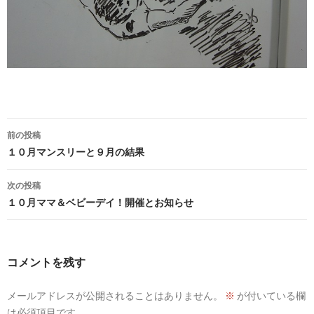
投
前の投稿
稿
１０月マンスリーと９月の結果
ナ
次の投稿
ビ
１０月ママ＆ベビーデイ！開催とお知らせ
ゲ
ー
コメントを残す
シ
メールアドレスが公開されることはありません。
※
が付いている欄
ョ
は必須項目です